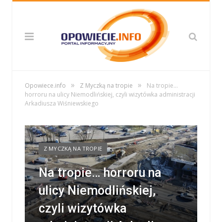
»
»
Opowiece.info
Z Myczką na tropie
Na tropie…
horroru na ulicy Niemodlińskiej, czyli wizytówka administracji
Arkadiusza Wiśniewskiego
Z MYCZKĄ NA TROPIE
Na tropie… horroru na
ulicy Niemodlińskiej,
czyli wizytówka