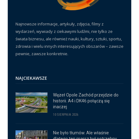
Najnowsze informacje, artykuły, zdjęcia, filmy z
wydarzeń, wywiady z ciekawymi ludźmi, nie tylko ze
świata biznesu, ale również nauki, kultury, sztuki, sportu,
zdrowia i wielu innych interesujących obszarów – zawsze
pewnie, zawsze konkretnie.
NAJCIEKAWSZE
Węzeł Opole Zachód przejdzie do
historii. A4 i DK46 połączą się
inaczej
10 SIERPNIA 2026
Nie było tłumów. Ale właśnie
dlatego ten marsz był potrzebny