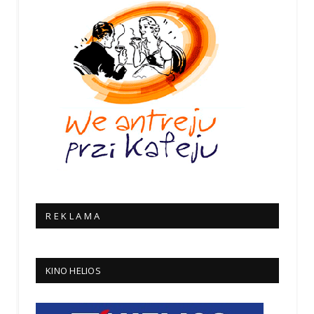
R E K L A M A
KINO HELIOS