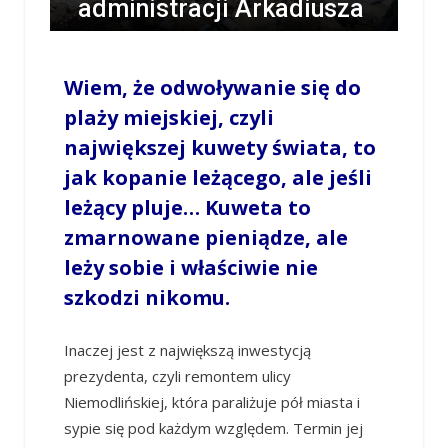
administracji Arkadiusza
Wiśniewskiego
Wiem, że odwoływanie się do
/
LESZEK MYCZKA
/
11 LUTEGO 2018 / 16:21
0 COMMENTS
plaży miejskiej, czyli
największej kuwety świata, to
jak kopanie leżącego, ale jeśli
leżący pluje… Kuweta to
zmarnowane pieniądze, ale
leży sobie i właściwie nie
szkodzi nikomu.
Inaczej jest z największą inwestycją
prezydenta, czyli remontem ulicy
Niemodlińskiej, która paraliżuje pół miasta i
sypie się pod każdym względem. Termin jej