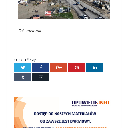
Fot. melonik
UDOSTĘPNIJ:
Twitter
Facebook
Google+
Pinterest
LinkedIn
Tumblr
E-
mail