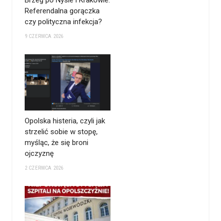
Brzeg po Nysie i Krakowie.
Referendalna gorączka
czy polityczna infekcja?
9 CZERWCA 2026
Opolska histeria, czyli jak
strzelić sobie w stopę,
myśląc, że się broni
ojczyznę
2 CZERWCA 2026