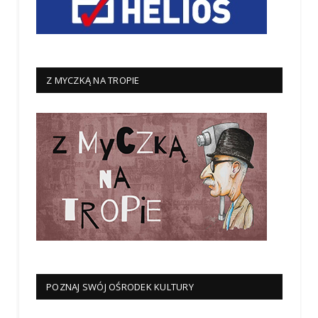
Z MYCZKĄ NA TROPIE
POZNAJ SWÓJ OŚRODEK KULTURY