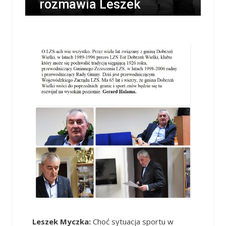
rozmawia Leszek
Myczka
/
LESZEK MYCZKA
/
14 LISTOPADA 2017 / 01:44
0 COMMENTS
Leszek Myczka:
Choć sytuacja sportu w