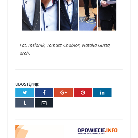
Fot. melonik, Tomasz Chabior, Natalia Gusta,
arch.
UDOSTĘPNIJ:
Twitter
Facebook
Google+
Pinterest
LinkedIn
Tumblr
E-
mail