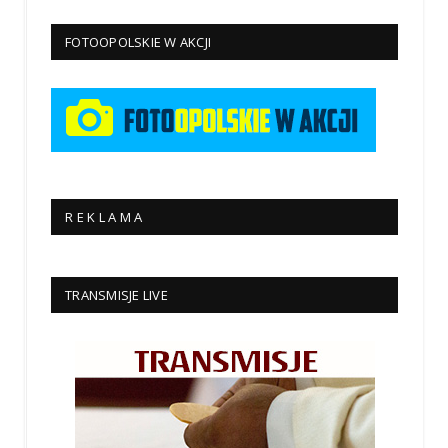
FOTOOPOLSKIE W AKCJI
R E K L A M A
TRANSMISJE LIVE