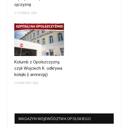
ojczyznę
2 CZERWCA 2026
Kolumb z Opolszczyzny,
czyli Wojciech K. odkrywa
kolejki (i amnezję)
16 KWIETNIA 2026
MAGAZYN WOJEWÓDZTWA OPOLSKIEGO