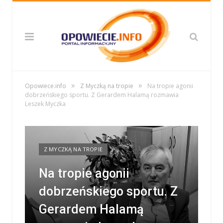
»
»
Opowiece.info
Z Myczką na tropie
Na tropie agonii
dobrzeńskiego sportu. Z Gerardem Halamą rozmawia
Leszek Myczka
Z MYCZKĄ NA TROPIE
Na tropie agonii
dobrzeńskiego sportu. Z
Gerardem Halamą