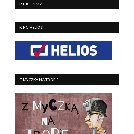
R E K L A M A
KINO HELIOS
Z MYCZKĄ NA TROPIE