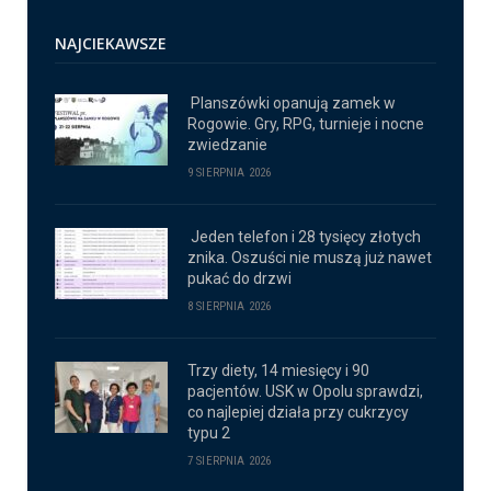
NAJCIEKAWSZE
Planszówki opanują zamek w
Rogowie. Gry, RPG, turnieje i nocne
zwiedzanie
9 SIERPNIA 2026
Jeden telefon i 28 tysięcy złotych
znika. Oszuści nie muszą już nawet
pukać do drzwi
8 SIERPNIA 2026
Trzy diety, 14 miesięcy i 90
pacjentów. USK w Opolu sprawdzi,
co najlepiej działa przy cukrzycy
typu 2
7 SIERPNIA 2026