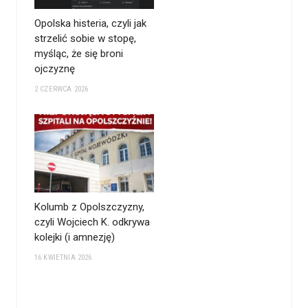
Opolska histeria, czyli jak
strzelić sobie w stopę,
myśląc, że się broni
ojczyznę
2 CZERWCA 2026
Kolumb z Opolszczyzny,
czyli Wojciech K. odkrywa
kolejki (i amnezję)
16 KWIETNIA 2026