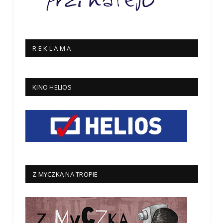
R E K L A M A
KINO HELIOS
Z MYCZKĄ NA TROPIE