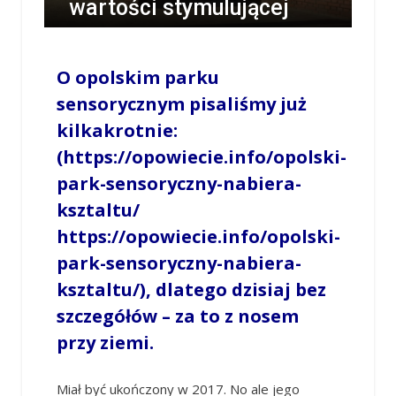
wartości stymulującej
/
LESZEK MYCZKA
/
10 STYCZNIA 2018 / 14:16
0 COMMENTS
O opolskim parku
sensorycznym pisaliśmy już
kilkakrotnie:
(https://opowiecie.info/opolski-
park-sensoryczny-nabiera-
ksztaltu/
https://opowiecie.info/opolski-
park-sensoryczny-nabiera-
ksztaltu/), dlatego dzisiaj bez
szczegółów – za to z nosem
przy ziemi.
Miał być ukończony w 2017. No ale jego