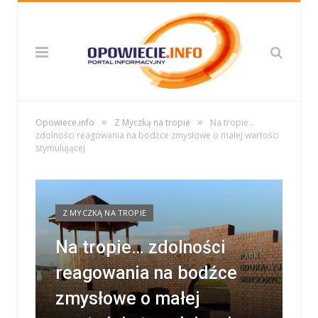
»
»
Opowiece.info
Z Myczką na tropie
Na tropie…
zdolności reagowania na bodźce zmysłowe o małej wartości
stymulującej
Z MYCZKĄ NA TROPIE
Na tropie… zdolności
reagowania na bodźce
zmysłowe o małej