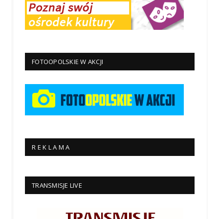
FOTOOPOLSKIE W AKCJI
R E K L A M A
TRANSMISJE LIVE