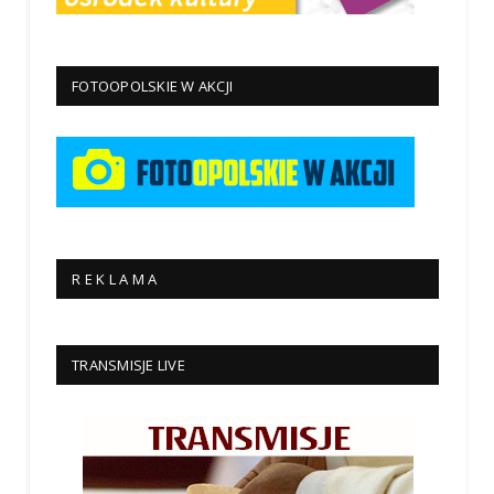
FOTOOPOLSKIE W AKCJI
R E K L A M A
TRANSMISJE LIVE