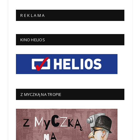
R E K L A M A
KINO HELIOS
Z MYCZKĄ NA TROPIE