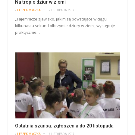
Na tropie dziur w ziemi
/
LESZEK MYCZKA
17 LISTOPADA 2017
„Tajemnicze zjawisko, jakim są powstające w ciągu
kilkunastu sekund olbrzymie dziury w ziemi, występuje
praktycznie…
Ostatnia szansa: zgłoszenia do 20 listopada
/
LESZEK MYCZKA
16 LISTOPADA 2017