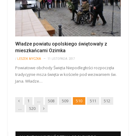
Władze powiatu opolskiego świętowały z
mieszkańcami Ozimka
/
LESZEK MYCZKA
11 LISTOPADA 2017
Powiatowe obchody Święta Niepodległości rozpoczęła
tradycyjnie msza święta w kościele pod wezwaniem św.
Jana. Władze…
Wstecz
1
…
508
509
510
511
512
Dalej
…
520