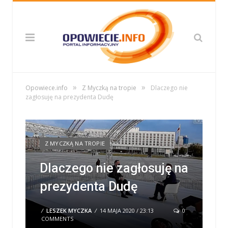
»
»
Opowiece.info
Z Myczką na tropie
Dlaczego nie
zagłosuję na prezydenta Dudę
Z MYCZKĄ NA TROPIE
Dlaczego nie zagłosuję na
prezydenta Dudę
/
LESZEK MYCZKA
/
14 MAJA 2020 / 23:13
0
COMMENTS