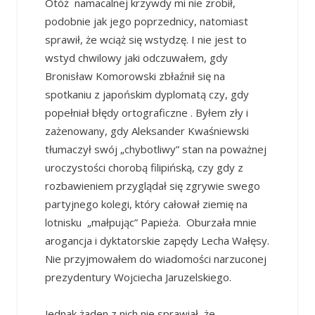
Otóż namacalnej krzywdy mi nie zrobił,
podobnie jak jego poprzednicy, natomiast
sprawił, że wciąż się wstydzę. I nie jest to
wstyd chwilowy jaki odczuwałem, gdy
Bronisław Komorowski zbłaźnił się na
spotkaniu z japońskim dyplomatą czy, gdy
popełniał błędy ortograficzne . Byłem zły i
zażenowany, gdy Aleksander Kwaśniewski
tłumaczył swój „chybotliwy” stan na poważnej
uroczystości chorobą filipińską, czy gdy z
rozbawieniem przyglądał się zgrywie swego
partyjnego kolegi, który całował ziemię na
lotnisku „małpując” Papieża. Oburzała mnie
arogancja i dyktatorskie zapędy Lecha Wałęsy.
Nie przyjmowałem do wiadomości narzuconej
prezydentury Wojciecha Jaruzelskiego.
Jednak żaden z nich nie sprawiał, że