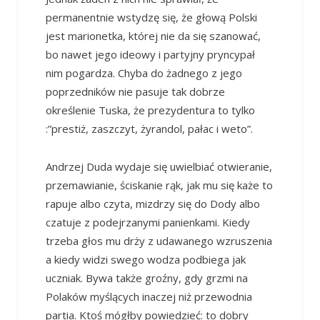
permanentnie wstydzę się, że głową Polski
jest marionetka, której nie da się szanować,
bo nawet jego ideowy i partyjny pryncypał
nim pogardza. Chyba do żadnego z jego
poprzedników nie pasuje tak dobrze
określenie Tuska, że prezydentura to tylko
:”prestiż, zaszczyt, żyrandol, pałac i weto”.
Andrzej Duda wydaje się uwielbiać otwieranie,
przemawianie, ściskanie rąk, jak mu się każe to
rapuje albo czyta, mizdrzy się do Dody albo
czatuje z podejrzanymi panienkami. Kiedy
trzeba głos mu drży z udawanego wzruszenia
a kiedy widzi swego wodza podbiega jak
uczniak. Bywa także groźny, gdy grzmi na
Polaków myślących inaczej niż przewodnia
partia. Ktoś mógłby powiedzieć: to dobry