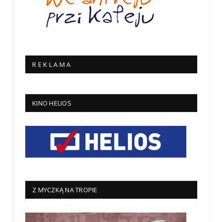
R E K L A M A
KINO HELIOS
Z MYCZKĄ NA TROPIE