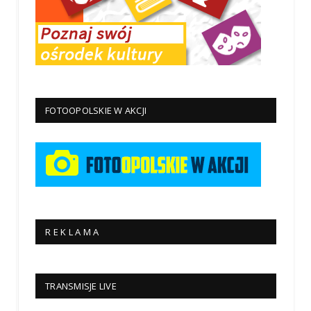
FOTOOPOLSKIE W AKCJI
R E K L A M A
TRANSMISJE LIVE