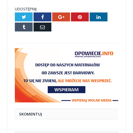
UDOSTĘPNIJ:
Twitter
Facebook
Google+
Pinterest
LinkedIn
Tumblr
E-
mail
SKOMENTUJ