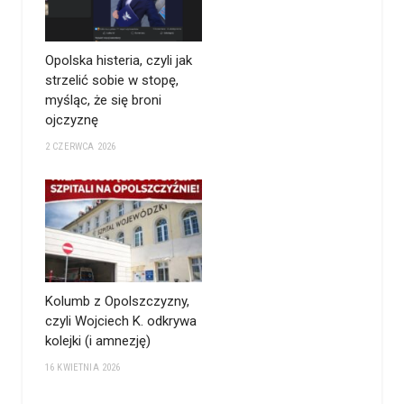
Opolska histeria, czyli jak
strzelić sobie w stopę,
myśląc, że się broni
ojczyznę
2 CZERWCA 2026
Kolumb z Opolszczyzny,
czyli Wojciech K. odkrywa
kolejki (i amnezję)
16 KWIETNIA 2026