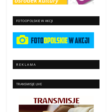
FOTOOPOLSKIE W AKCJI
R E K L A M A
TRANSMISJE LIVE