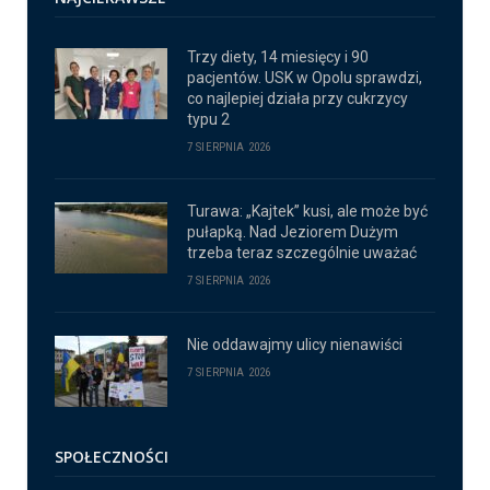
Trzy diety, 14 miesięcy i 90
pacjentów. USK w Opolu sprawdzi,
co najlepiej działa przy cukrzycy
typu 2
7 SIERPNIA 2026
Turawa: „Kajtek” kusi, ale może być
pułapką. Nad Jeziorem Dużym
trzeba teraz szczególnie uważać
7 SIERPNIA 2026
Nie oddawajmy ulicy nienawiści
7 SIERPNIA 2026
SPOŁECZNOŚCI