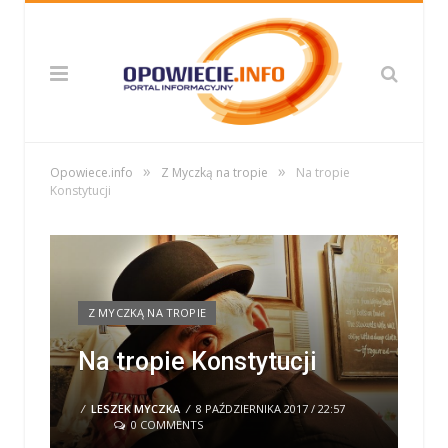
»
»
Opowiece.info
Z Myczką na tropie
Na tropie
Konstytucji
Z MYCZKĄ NA TROPIE
Na tropie Konstytucji
/
LESZEK MYCZKA
/
8 PAŹDZIERNIKA 2017 / 22:57
0 COMMENTS