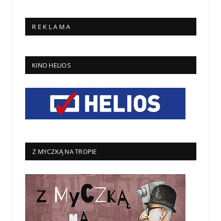
R E K L A M A
KINO HELIOS
Z MYCZKĄ NA TROPIE