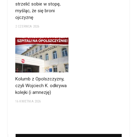
strzelić sobie w stopę,
myśląc, że się broni
ojczyznę
2 CZERWCA 2026
Kolumb z Opolszczyzny,
czyli Wojciech K. odkrywa
kolejki (i amnezję)
16 KWIETNIA 2026