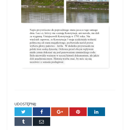
UDOSTĘPNIJ:
Twitter
Facebook
Google+
Pinterest
LinkedIn
Tumblr
E-