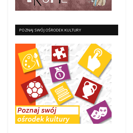
POZNAJ SWÓJ OŚRODEK KULTURY