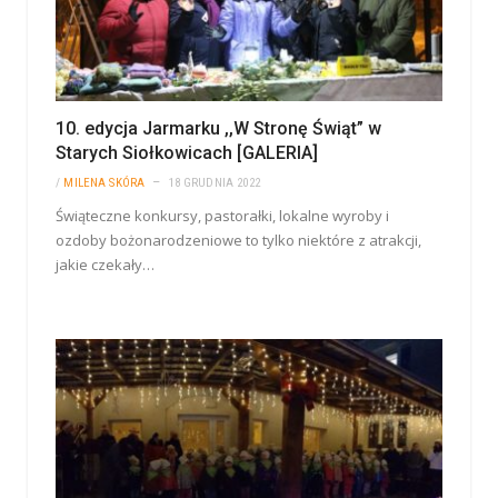
10. edycja Jarmarku ,,W Stronę Świąt” w
Starych Siołkowicach [GALERIA]
/
MILENA SKÓRA
18 GRUDNIA 2022
Świąteczne konkursy, pastorałki, lokalne wyroby i
ozdoby bożonarodzeniowe to tylko niektóre z atrakcji,
jakie czekały…