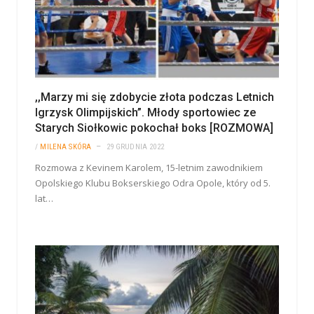
,,Marzy mi się zdobycie złota podczas Letnich
Igrzysk Olimpijskich”. Młody sportowiec ze
Starych Siołkowic pokochał boks [ROZMOWA]
/
MILENA SKÓRA
29 GRUDNIA 2022
Rozmowa z Kevinem Karolem, 15-letnim zawodnikiem
Opolskiego Klubu Bokserskiego Odra Opole, który od 5.
lat…