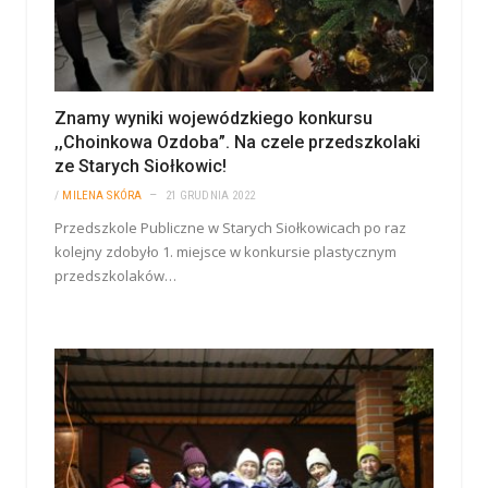
Znamy wyniki wojewódzkiego konkursu
,,Choinkowa Ozdoba”. Na czele przedszkolaki
ze Starych Siołkowic!
/
MILENA SKÓRA
21 GRUDNIA 2022
Przedszkole Publiczne w Starych Siołkowicach po raz
kolejny zdobyło 1. miejsce w konkursie plastycznym
przedszkolaków…