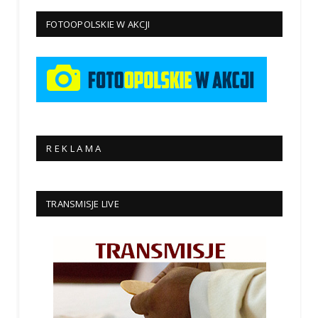
FOTOOPOLSKIE W AKCJI
R E K L A M A
TRANSMISJE LIVE