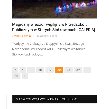
Magiczny wieczór wigilijny w Przedszkolu
Publicznym w Starych Siołkowicach [GALERIA]
/
MILENA SKÓRA
16 GRUDNIA 2022
Tradycyjnie z okazji zbliżających się Świąt Bożego
Narodzenia, w Przedszkolu Publicznym w Starych
Siołkowicach odbył…
Wstecz
1
…
38
39
40
41
42
…
Dalej
48
MAGAZYN WOJEWÓDZTWA OPOLSKIEGO