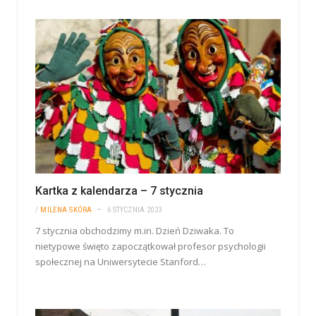
Kartka z kalendarza – 7 stycznia
/
MILENA SKÓRA
6 STYCZNIA 2023
7 stycznia obchodzimy m.in. Dzień Dziwaka. To
nietypowe święto zapoczątkował profesor psychologii
społecznej na Uniwersytecie Stanford…