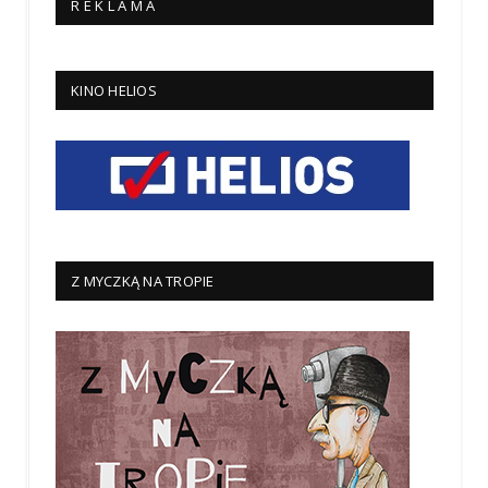
R E K L A M A
KINO HELIOS
Z MYCZKĄ NA TROPIE