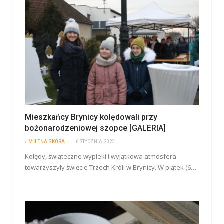
Mieszkańcy Brynicy kolędowali przy
bożonarodzeniowej szopce [GALERIA]
/
MILENA SKÓRA
6 STYCZNIA 2023
Kolędy, świąteczne wypieki i wyjątkowa atmosfera
towarzyszyły święcie Trzech Króli w Brynicy. W piątek (6…