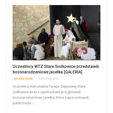
Uczestnicy WTZ Stare Siołkowice przedstawili
bożonarodzeniowe jasełka [GALERIA]
/
MILENA SKÓRA
8 STYCZNIA 2023
Uczestnicy Warsztatów Terapii Zajęciowej Stare
Siołkowice wraz z opiekunkami przygotowali
bożonarodzeniowe jasełka, które zaprezentowali
publiczności.…