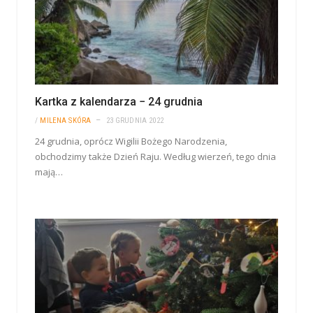
Kartka z kalendarza − 24 grudnia
/
MILENA SKÓRA
23 GRUDNIA 2022
24 grudnia, oprócz Wigilii Bożego Narodzenia,
obchodzimy także Dzień Raju. Według wierzeń, tego dnia
mają…