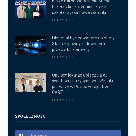
Blisko milion złotych dla Suchej.
Przedszkole przeniesie się do
szkoły i zyska nowe warunki
6 SIERPNIA 2026
Film miał być powodem do dumy.
Stał się głównym dowodem
przeciwko kierowcy
6 SIERPNIA 2026
Opolscy lekarze dołączają do
światowej bazy wiedzy. USK jako
pierwszy w Polsce w rejestrze
CARE
5 SIERPNIA 2026
SPOŁECZNOŚCI
Facebook